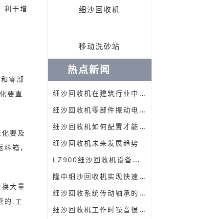
，利于增
细沙回收机
移动洗砂站
热点新闻
板和零部
细沙回收机在建筑行业中有效达到用砂标准
化要直
细沙回收机零部件振动电机选型原则
细沙回收机如何配置才能够提高产量
老化要及
细沙回收机未来发展趋势
返料箱，
LZ900细沙回收机设备，全新的设计轻松帮你挣大钱
隆中细沙回收机实现快速细沙回收处理
更换大量
细沙回收系统传动轴承的选择
的.工
细沙回收机工作时噪音很大，常见的原因有这几种