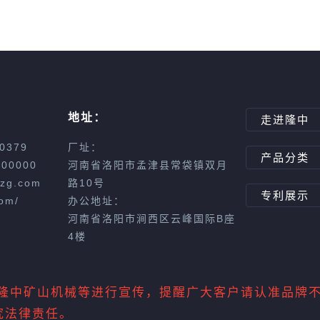
地址：
走进隆中
0379
厂址：
产品分类
00000
河南省洛阳市孟津县常袋镇双月
zg.com
路10号
专利展示
om/
办公地址：
河南省洛阳市涧西区云峰国际B座
4楼
中矿山机械等进行宣传，提醒广大客户请认准品牌不要上当
究法律责任。