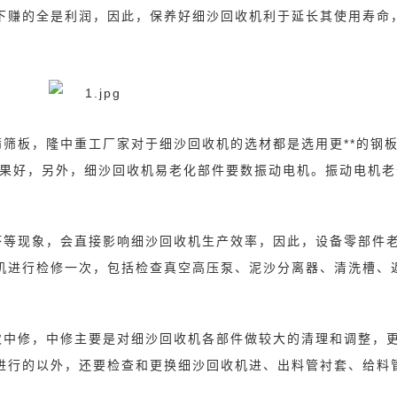
下赚的全是利润，因此，保养好细沙回收机利
于延长其使用寿命
？
筛板，隆中重工厂家对于细沙回收机的选材都是选用更**的钢
果
好，另外，细沙回收机易老化部件要数振动电机。振动电机老
等现象，会直接影响细沙回收机生产效率，因此，设备零部件
机进
行检修一次，包括检查真空高压泵、泥沙分离器、清洗槽、
中修，中修主要是对细沙回收机各部件做较大的清理和调整，
进行
的以外，还要检查和更换细沙回收机进、出料管衬套、给料管