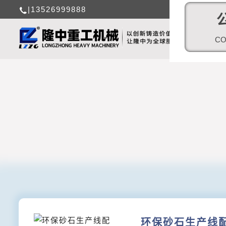
|13526999888
CO
环保砂石生产线