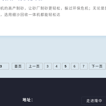
的高产制砂，让砂厂制砂更轻松，躲过环保危机；无论是鹅
等，选用细沙回收一体机都能轻松达
3
首页
上一页
3
4
5
6
7
下一页
地址：
走进隆中